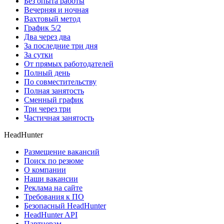
Без опыта работы
Вечерняя и ночная
Вахтовый метод
График 5/2
Два через два
За последние три дня
За сутки
От прямых работодателей
Полный день
По совместительству
Полная занятость
Сменный график
Три через три
Частичная занятость
HeadHunter
Размещение вакансий
Поиск по резюме
О компании
Наши вакансии
Реклама на сайте
Требования к ПО
Безопасный HeadHunter
HeadHunter API
Партнерам