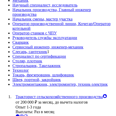
Механик
Научный специалист, исследователь
Начальник производства, Главный инженер
производства
Начальник смены, мастер участка
Оператор производственной линии, Кочегар/Оператор
котельной
Оператор станков с ЧПУ
Руководитель службы эксплуатации
Сварщик
Сервисный инженер, инженер-механик
Слесарь, сантехник
1
Специалист по сертификации
Столяр, плотник
Стропальщик, Такелажник
Технолог
Токарь, фрезеровщик, шлифовщик
Швея, портной, закройщик
Электромонтажник, электромонтер, техник-электрик
Тракторист сельскохозяйственного производства
от
200 000
₽
за месяц,
до вычета налогов
Опыт 1-3 года
Выплаты: Раз в месяц