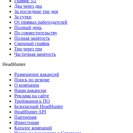
График 5/2
Два через два
За последние три дня
За сутки
От прямых работодателей
Полный день
По совместительству
Полная занятость
Сменный график
Три через три
Частичная занятость
HeadHunter
Размещение вакансий
Поиск по резюме
О компании
Наши вакансии
Реклама на сайте
Требования к ПО
Безопасный HeadHunter
HeadHunter API
Партнерам
Инвесторам
Каталог компаний