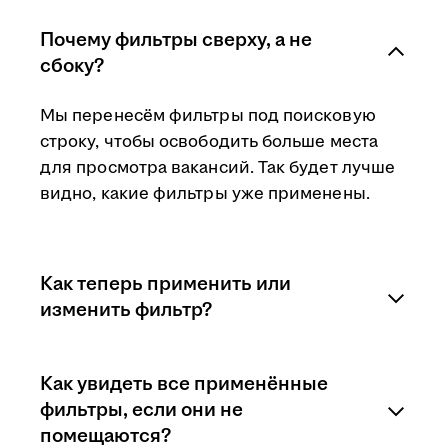
Почему фильтры сверху, а не
сбоку?
Мы перенесём фильтры под поисковую
строку, чтобы освободить больше места
для просмотра вакансий. Так будет лучше
видно, какие фильтры уже применены.
Как теперь применить или
изменить фильтр?
Нужно будет нажать на необходимый
Как увидеть все применённые
фильтр — появится список вариантов.
фильтры, если они не
Затем указать нужные из них или изменить
помещаются?
свой предыдущий выбор. Также можно