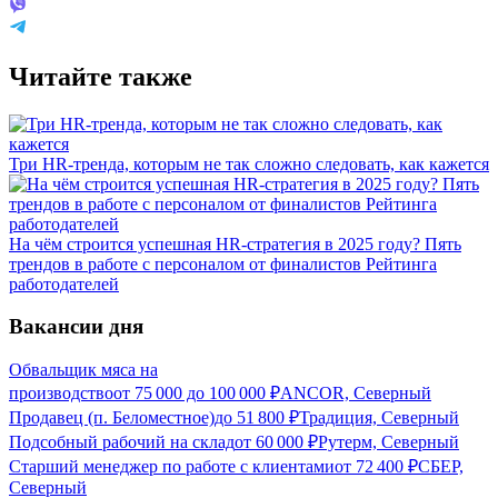
Читайте также
Три HR-тренда, которым не так сложно следовать, как кажется
На чём строится успешная HR-стратегия в 2025 году? Пять
трендов в работе с персоналом от финалистов Рейтинга
работодателей
Вакансии дня
Обвальщик мяса на
производство
от
75 000
до
100 000
₽
ANCOR, Северный
Продавец (п. Беломестное)
до
51 800
₽
Традиция, Северный
Подсобный рабочий на склад
от
60 000
₽
Рутерм, Северный
Старший менеджер по работе с клиентами
от
72 400
₽
СБЕР,
Северный