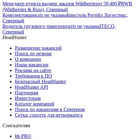
Менеджер пункта выдачи заказов Wildberries
от
59 400
₽
RWB
(Wildberries & Russ), Северный
Комплектовщик
з/п не указана
Бристоль Ритейл Логистикс,
Северный
Водитель грузового транспорта
з/п не указана
ITECO,
Северный
HeadHunter
Размещение вакансий
Поиск по резюме
О компании
Наши вакансии
Реклама на сайте
Требования к ПО
Безопасный HeadHunter
HeadHunter API
Партнерам
Инвесторам
Каталог компаний
Поиск по вакансиям в Северном
Сетка: соцсеть для нетворкинга
Соискателям
hh PRO